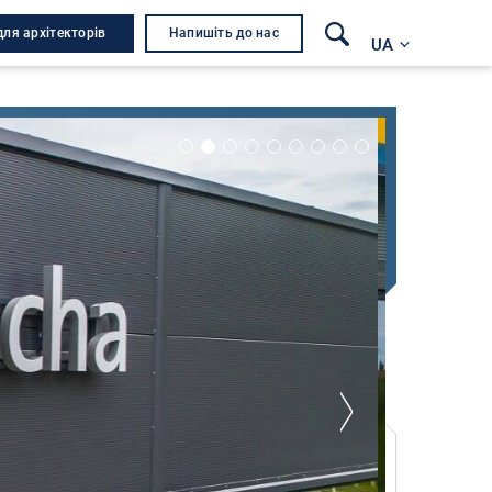
для архітекторів
Напишіть до нас
UA