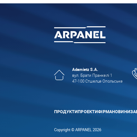
Adamietz S.A.
вул. Брати Пранкелі 1
47-100 Стшелце Опольське
ПРОДУКТИ
ПРОЕКТИ
ФІРМА
НОВИНИ
ЗА
Copyright © ARPANEL 2026