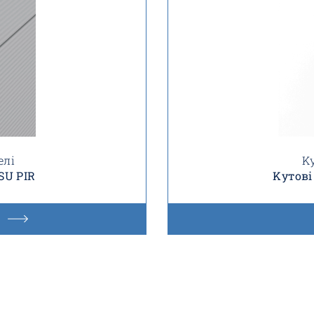
елі
K
SU PIR
Kутові