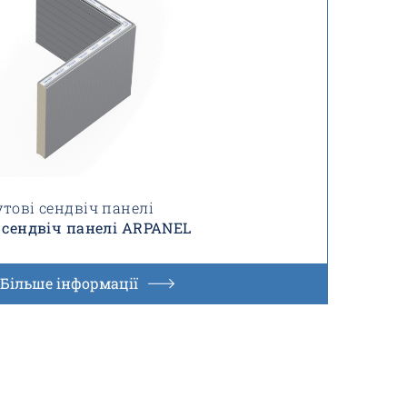
утові сендвіч панелі
 сендвіч панелі ARPANEL
Більше інформації