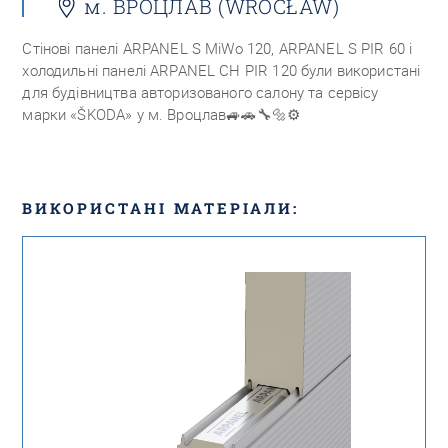
м. ВРОЦЛАВ (WROCŁAW)
Стінові панелі ARPANEL S MiWo 120, ARPANEL S PIR 60 і
холодильні панелі ARPANEL CH PIR 120 були використані
для будівництва авторизованого салону та сервісу
марки «ŠKODA» у м. Вроцлав
🚙🚗🔧🔩⚙️
ВИКОРИСТАНІ МАТЕРІАЛИ: