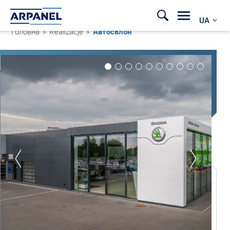
UA
Головна
»
Realizacje
»
Автосалон