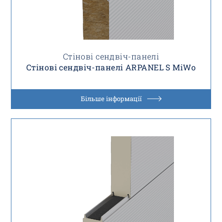
Стінові сендвіч-панелі
Стінові сендвіч-панелі ARPANEL S MiWo
Більше інформації