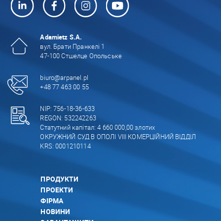
Adamietz S.A.
вул. Брати Пранкелі 1
47-100 Стшелце Опольське
biuro@arpanel.pl
+48 77 463 00 55
NIP: 756-18-36-633
REGON: 532242263
Статутний капітал: 4 660 000,00 злотих
ОКРУЖНИЙ СУД В ОПОЛІ VIII КОМЕРЦІЙНИЙ ВІДДІЛ
KRS: 0001210114
ПРОДУКТИ
ПРОЕКТИ
ФІРМА
НОВИНИ