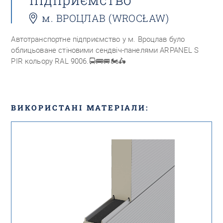
м. ВРОЦЛАВ (WROCŁAW)
Автотранспортне підприємство у м. Вроцлав було
облицьоване стіновими сендвіч-панелями ARPANEL S
PIR кольору RAL 9006.
🚍🚌🚐🏍🛵
ВИКОРИСТАНІ МАТЕРІАЛИ: