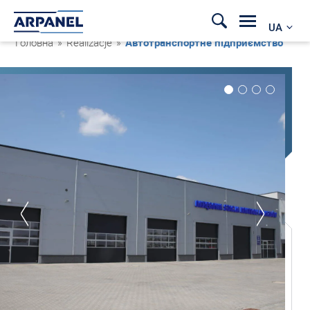
UA
Головна
»
Realizacje
»
Автотранспортне підприємство