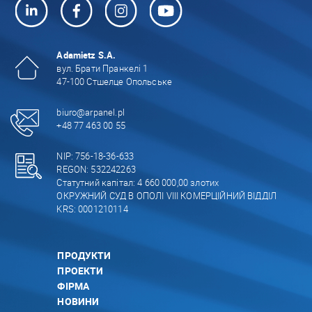
Adamietz S.A.
вул. Брати Пранкелі 1
47-100 Стшелце Опольське
biuro@arpanel.pl
+48 77 463 00 55
NIP: 756-18-36-633
REGON: 532242263
Статутний капітал: 4 660 000,00 злотих
ОКРУЖНИЙ СУД В ОПОЛІ VIII КОМЕРЦІЙНИЙ ВІДДІЛ
KRS: 0001210114
ПРОДУКТИ
ПРОЕКТИ
ФІРМА
НОВИНИ