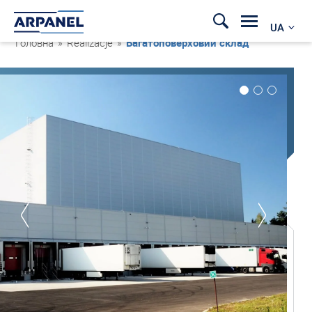
UA
Головна
»
Realizacje
»
Багатоповерховий склад