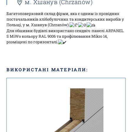
м. Хшанув (Chrzanów)
Багатоповерховий склад фірми, яка є одним із провідних
постачальників хлібобулочних та кондитерських виробів у
Польщі, у м. Хшанув (Chrzanów).
Для обшивки будівлі використано сендвіч-панелі ARPANEL
S MiWo кольору RAL 9006 та профілювання Mikro 14,
розміщені по горизонталі.
ВИКОРИСТАНІ МАТЕРІАЛИ: