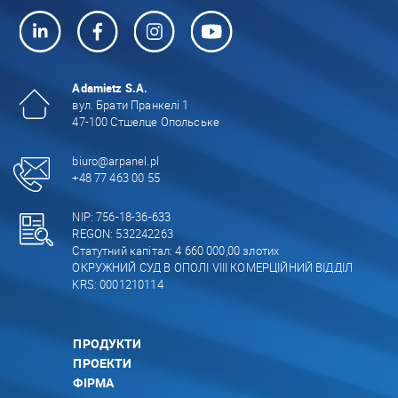
Adamietz S.A.
вул. Брати Пранкелі 1
47-100 Стшелце Опольське
biuro@arpanel.pl
+48 77 463 00 55
NIP: 756-18-36-633
REGON: 532242263
Статутний капітал: 4 660 000,00 злотих
ОКРУЖНИЙ СУД В ОПОЛІ VIII КОМЕРЦІЙНИЙ ВІДДІЛ
KRS: 0001210114
ПРОДУКТИ
ПРОЕКТИ
ФІРМА