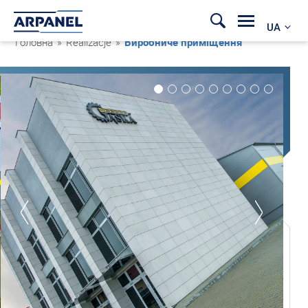
UA
Головна
»
Realizacje
»
Виробниче приміщення