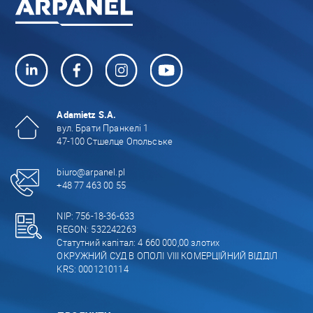
Adamietz S.A.
вул. Брати Пранкелі 1
47-100 Стшелце Опольське
biuro@arpanel.pl
+48 77 463 00 55
NIP: 756-18-36-633
REGON: 532242263
Статутний капітал: 4 660 000,00 злотих
ОКРУЖНИЙ СУД В ОПОЛІ VIII КОМЕРЦІЙНИЙ ВІДДІЛ
KRS: 0001210114