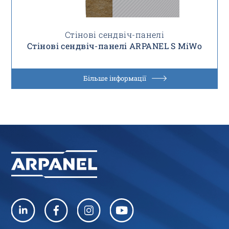
Стінові сендвіч-панелі
Стінові сендвіч-панелі ARPANEL S MiWo
Більше інформації