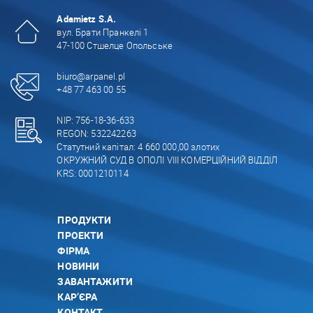
Adamietz S.A.
вул. Брати Пранкелі 1
47-100 Стшелце Опольське
biuro@arpanel.pl
+48 77 463 00 55
NIP: 756-18-36-633
REGON: 532242263
Статутний капітал: 4 660 000,00 злотих
ОКРУЖНИЙ СУД В ОПОЛІ VIII КОМЕРЦІЙНИЙ ВІДДІЛ
KRS: 0001210114
ПРОДУКТИ
ПРОЕКТИ
ФІРМА
НОВИНИ
ЗАВАНТАЖИТИ
КАР’ЄРА
КОНТАКТ