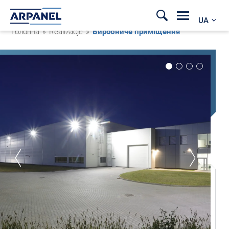
UA
Головна
»
Realizacje
»
Виробниче приміщення