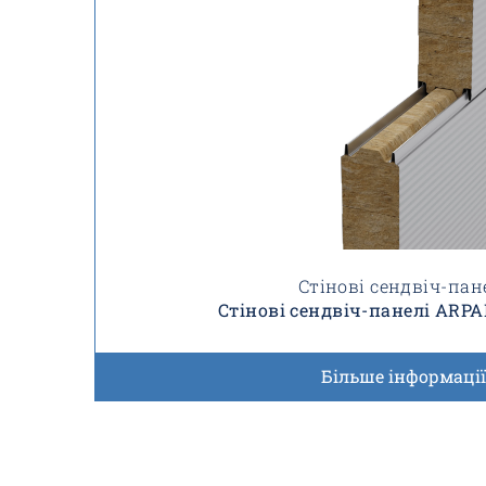
Стінові сендвіч-пан
Стінові сендвіч-панелі ARP
Більше інформації