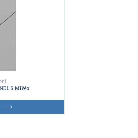
елі
ANEL S MiWo