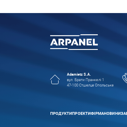
Adamietz S.A.
вул. Брати Пранкелі 1
47-100 Стшелце Опольське
ПРОДУКТИ
ПРОЕКТИ
ФІРМА
НОВИНИ
ЗА