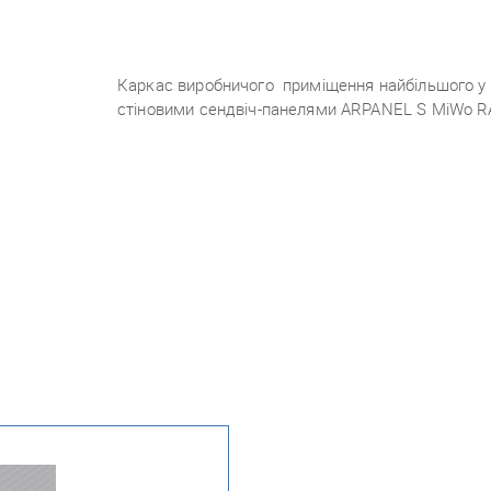
Каркас виробничого
приміщення найбільшого у
стіновими сендвіч-панелями ARPANEL S MiWo R