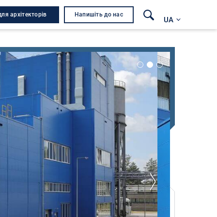
для архітекторів
Напишіть до нас
UA