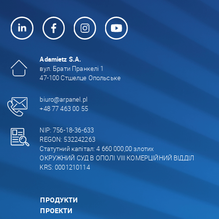
Adamietz S.A.
вул. Брати Пранкелі 1
47-100 Стшелце Опольське
biuro@arpanel.pl
+48 77 463 00 55
NIP: 756-18-36-633
REGON: 532242263
Статутний капітал: 4 660 000,00 злотих
ОКРУЖНИЙ СУД В ОПОЛІ VIII КОМЕРЦІЙНИЙ ВІДДІЛ
KRS: 0001210114
ПРОДУКТИ
ПРОЕКТИ