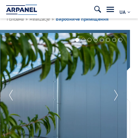
UA
Головна
»
Realizacje
»
Виробниче приміщення