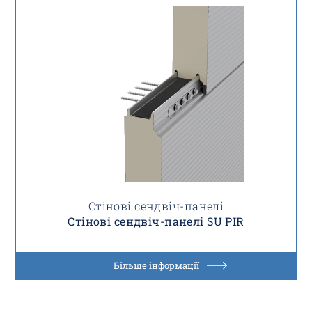
Стінові сендвіч-панелі
Стінові сендвіч-панелі SU PIR
Більше інформації