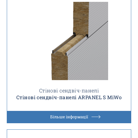
Стінові сендвіч-панелі
Стінові сендвіч-панелі ARPANEL S MiWo
Більше інформації