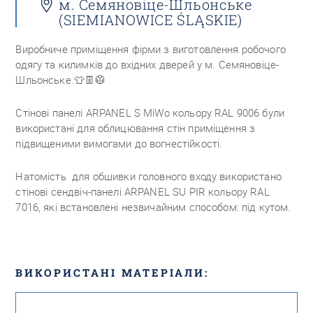
м. Семяновіце-Шльонське
(SIEMIANOWICE ŚLĄSKIE)
Виробниче приміщення фірми з виготовлення робочого
одягу та килимків до вхідних дверей у м. Семяновіце-
Шльонське.
👕👖🥼
Стінові панелі ARPANEL S MiWo кольору RAL 9006 були
використані для облицювання стін приміщення з
підвищеними вимогами до вогнестійкості.
Натомість
для обшивки головного входу використано
стінові сендвіч-панелі ARPANEL SU PIR кольору RAL
7016, які встановлені незвичайним способом: під кутом.
ВИКОРИСТАНІ МАТЕРІАЛИ: