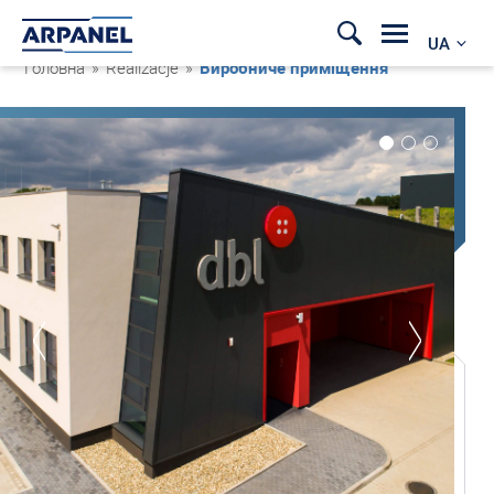
UA
Головна
»
Realizacje
»
Виробниче приміщення