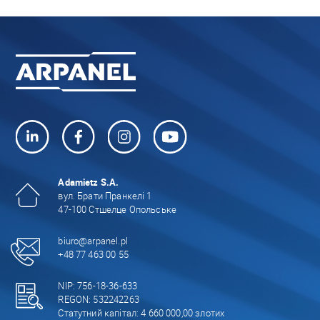
Adamietz S.A.
вул. Брати Пранкелі 1
47-100 Стшелце Опольське
biuro@arpanel.pl
+48 77 463 00 55
NIP: 756-18-36-633
REGON: 532242263
Статутний капітал: 4 660 000,00 злотих