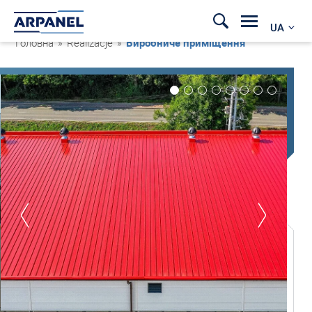
UA
Головна
»
Realizacje
»
Виробниче приміщення