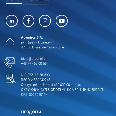
Adamietz S.A.
вул. Брати Пранкелі 1
47-100 Стшелце Опольське
biuro@arpanel.pl
+48 77 463 00 55
NIP: 756-18-36-633
REGON: 532242263
Статутний капітал: 4 660 000,00 злотих
ОКРУЖНИЙ СУД В ОПОЛІ VIII КОМЕРЦІЙНИЙ ВІДДІЛ
KRS: 0001210114
ПРОДУКТИ