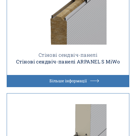
Стінові сендвіч-панелі
Стінові сендвіч-панелі ARPANEL S MiWo
Більше інформації