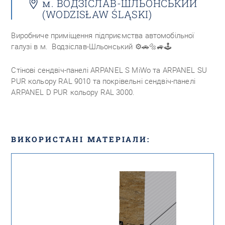
м. ВОДЗІСЛАВ-ШЛЬОНСЬКИЙ
(WODZISŁAW ŚLĄSKI)
Виробниче приміщення підприємства автомобільної
галузі в м.
Водзіслав-Шльонський
⚙️🚗🔩🚙🕹
Стінові сендвіч-панелі ARPANEL S MiWo та ARPANEL SU
PUR кольору RAL 9010 та покрівельні сендвіч-панелі
ARPANEL D PUR кольору RAL 3000.
ВИКОРИСТАНІ МАТЕРІАЛИ: