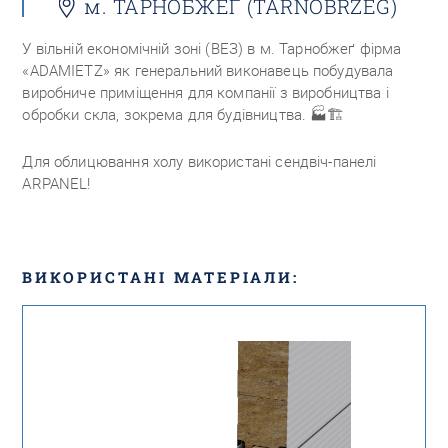
м. ТАРНОБЖЕҐ (TARNOBRZEG)
У вільній економічній зоні (ВЕЗ) в м. Тарнобжеґ фірма
«ADAMIETZ» як генеральний виконавець побудувала
виробниче приміщення для компанії з виробництва і
обробки скла, зокрема для будівництва.
🏭🏗️
Для облицювання холу використані сендвіч-панелі
ARPANEL!
ВИКОРИСТАНІ МАТЕРІАЛИ: