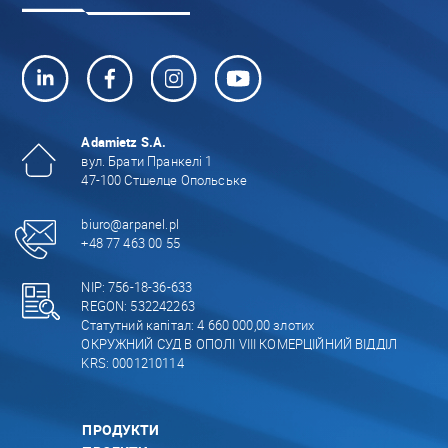
Adamietz S.A.
вул. Брати Пранкелі 1
47-100 Стшелце Опольське
biuro@arpanel.pl
+48 77 463 00 55
NIP: 756-18-36-633
REGON: 532242263
Статутний капітал: 4 660 000,00 злотих
ОКРУЖНИЙ СУД В ОПОЛІ VIII КОМЕРЦІЙНИЙ ВІДДІЛ
KRS: 0001210114
ПРОДУКТИ