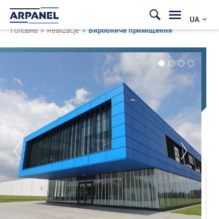
UA
Головна
»
Realizacje
»
Виробниче приміщення