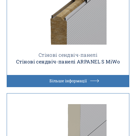
Стінові сендвіч-панелі
Стінові сендвіч-панелі ARPANEL S MiWo
Більше інформації