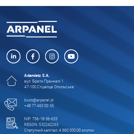
Adamietz S.A.
вул. Брати Пранкелі 1
47-100 Стшелце Опольське
biuro@arpanel.pl
+48 77 463 00 55
NIP: 756-18-36-633
REGON: 532242263
Статутний капітал: 4 660 000,00 злотих