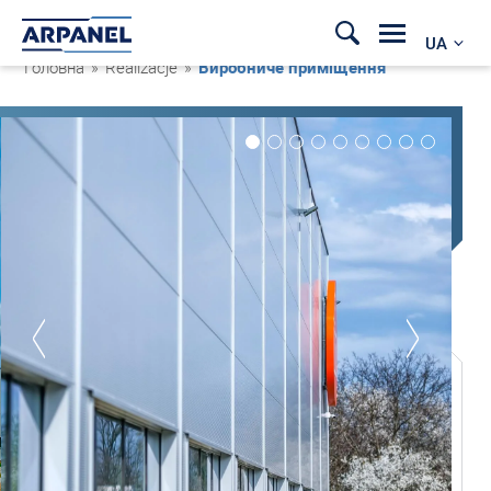
UA
Головна
»
Realizacje
»
Виробниче приміщення