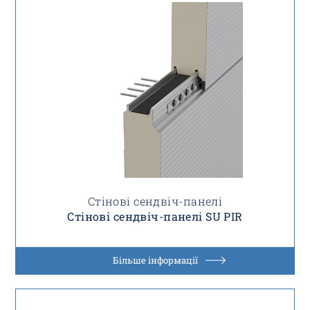
Стінові сендвіч-панелі
Стінові сендвіч-панелі SU PIR
Більше інформації