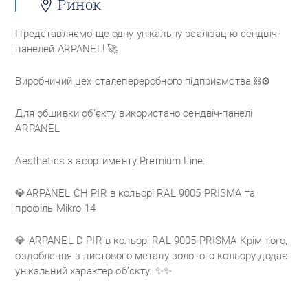
Ринок
Представляємо ще одну унікальну реалізацію сендвіч-
панелей ARPANEL!
🚀
Виробничий цех сталепереробного підприємства ⛓️⚙️
Для обшивки об’єкту використано сендвіч-панелі
ARPANEL
Aesthetics з асортименту Premium Line:
💎ARPANEL CH PIR в кольорі RAL 9005 PRISMA та
профіль Mikro 14
💎 ARPANEL D PIR в кольорі RAL 9005 PRISMA
Крім того,
оздоблення з листового металу золотого кольору додає
унікальний характер об’єкту.
✨✨