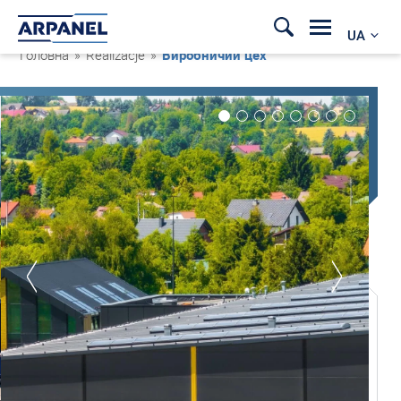
UA
Головна
»
Realizacje
»
Виробничий цех