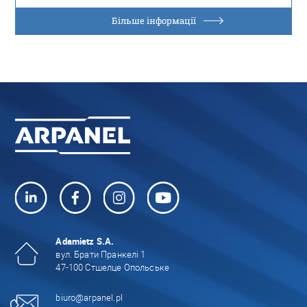
Більше інформації
Adamietz S.A.
вул. Брати Пранкелі 1
47-100 Стшелце Опольське
biuro@arpanel.pl