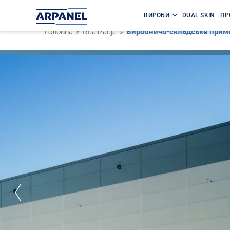
ВИРОБИ
DUAL SKIN
ПР
Головна
»
Realizacje
»
Виробничо-складське прим