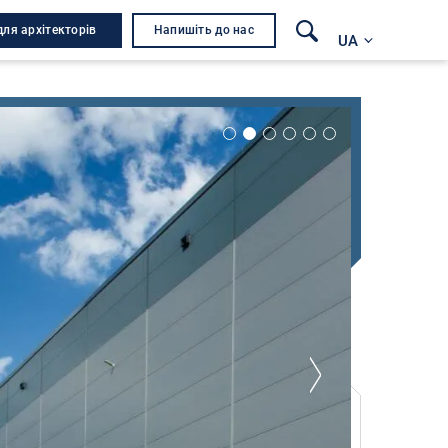
для архітекторів
Напишіть до нас
UA