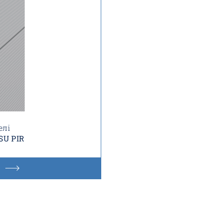
елі
SU PIR