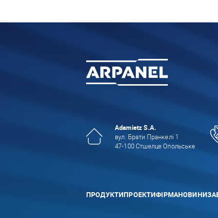
Adamietz S.A.
вул. Брати Пранкелі 1
47-100 Стшелце Опольське
ПРОДУКТИ
ПРОЕКТИ
ФІРМА
НОВИНИ
ЗА