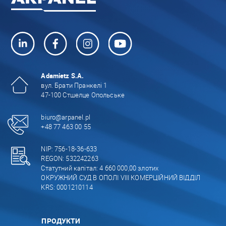
Adamietz S.A.
вул. Брати Пранкелі 1
47-100 Стшелце Опольське
biuro@arpanel.pl
+48 77 463 00 55
NIP: 756-18-36-633
REGON: 532242263
Статутний капітал: 4 660 000,00 злотих
ОКРУЖНИЙ СУД В ОПОЛІ VIII КОМЕРЦІЙНИЙ ВІДДІЛ
KRS: 0001210114
ПРОДУКТИ