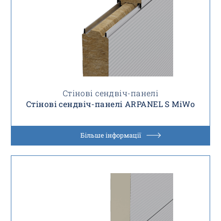
Стінові сендвіч-панелі
Стінові сендвіч-панелі ARPANEL S MiWo
Більше інформації