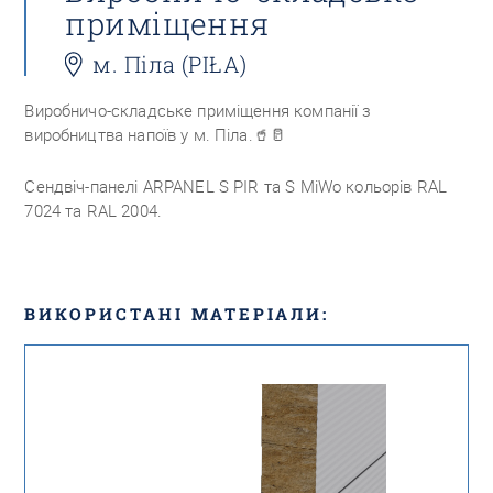
приміщення
м. Піла (PIŁA)
Виробничо-складське приміщення компанії з
виробництва напоїв у м. Піла.
🥤🥛
Сендвіч-панелі ARPANEL S PIR та S MiWo кольорів RAL
7024 та RAL 2004.
ВИКОРИСТАНІ МАТЕРІАЛИ: