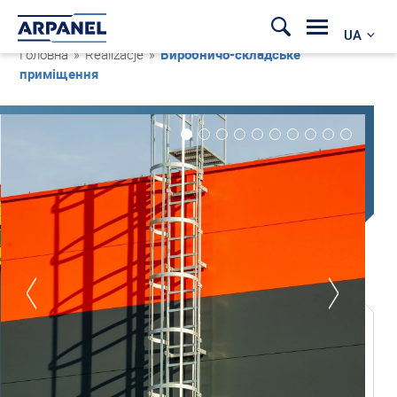
UA
Головна
»
Realizacje
»
Виробничо-складське
приміщення