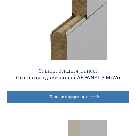
Стінові сендвіч-панелі
Стінові сендвіч-панелі ARPANEL S MiWo
Більше інформації