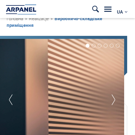
UA
Головна
»
Realizacje
»
Виробничо-складське
приміщення