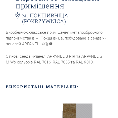
приміщення
м. ПОКШИВНІЦА
(POKRZYWNICA)
Виробничо-складське приміщення металообробного
підприємства в м. Покшивніца, побудоване з сендвіч-
панелей ARPANEL.
⚙️🔩🛠
Стінові сендвіч-панелі ARPANEL S PIR та ARPANEL S
MiWo кольорів RAL 7016, RAL 7035 та RAL 9010.
ВИКОРИСТАНІ МАТЕРІАЛИ: