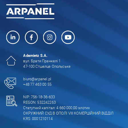
Adamietz S.A.
вул. Брати Пранкелі 1
47-100 Стшелце Опольське
biuro@arpanel.pl
+48 77 463 00 55
NIP: 756-18-36-633
REGON: 532242263
Статутний капітал: 4 660 000,00 злотих
ОКРУЖНИЙ СУД В ОПОЛІ VIII КОМЕРЦІЙНИЙ ВІДДІЛ
KRS: 0001210114