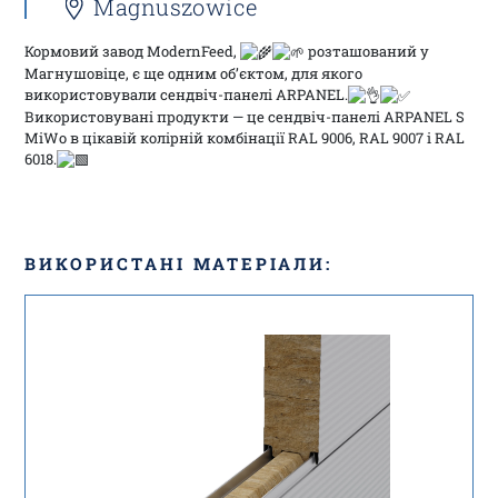
Magnuszowice
Кормовий завод ModernFeed,
розташований у
Магнушовіце, є ще одним об’єктом, для якого
використовували сендвіч-панелі ARPANEL.
Використовувані продукти — це сендвіч-панелі ARPANEL S
MiWo в цікавій колірній комбінації RAL 9006, RAL 9007 і RAL
6018.
ВИКОРИСТАНІ МАТЕРІАЛИ: