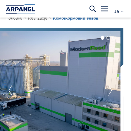
UA
Головна
»
Realizacje
»
Комбікормовий завод