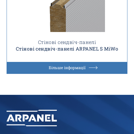
Стінові сендвіч-панелі
Стінові сендвіч-панелі ARPANEL S MiWo
Більше інформації