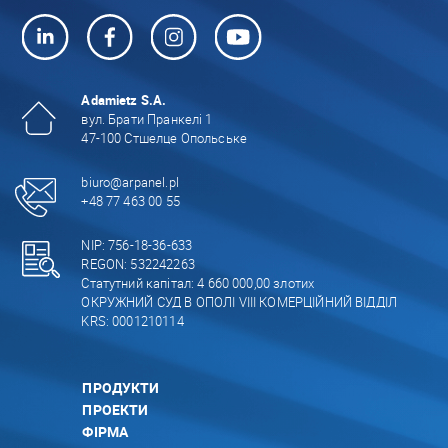
Adamietz S.A.
вул. Брати Пранкелі 1
47-100 Стшелце Опольське
biuro@arpanel.pl
+48 77 463 00 55
NIP: 756-18-36-633
REGON: 532242263
Статутний капітал: 4 660 000,00 злотих
ОКРУЖНИЙ СУД В ОПОЛІ VIII КОМЕРЦІЙНИЙ ВІДДІЛ
KRS: 0001210114
ПРОДУКТИ
ПРОЕКТИ
ФІРМА