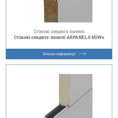
Стінові сендвіч-панелі
Стінові сендвіч-панелі ARPANEL S MiWo
Більше інформації