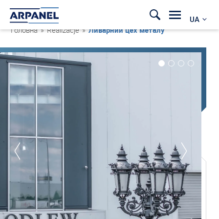
UA
Головна
»
Realizacje
»
Ливарний цех металу