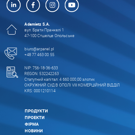
Adamietz S.A.
вул. Брати Пранкелі 1
47-100 Стшелце Опольське
biuro@arpanel.pl
+48 77 463 00 55
NIP: 756-18-36-633
REGON: 532242263
Статутний капітал: 4 660 000,00 злотих
ОКРУЖНИЙ СУД В ОПОЛІ VIII КОМЕРЦІЙНИЙ ВІДДІЛ
KRS: 0001210114
ПРОДУКТИ
ПРОЕКТИ
ФІРМА
НОВИНИ