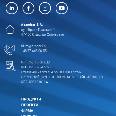
Adamietz S.A.
вул. Брати Пранкелі 1
47-100 Стшелце Опольське
biuro@arpanel.pl
+48 77 463 00 55
NIP: 756-18-36-633
REGON: 532242263
Статутний капітал: 4 660 000,00 злотих
ОКРУЖНИЙ СУД В ОПОЛІ VIII КОМЕРЦІЙНИЙ ВІДДІЛ
KRS: 0001210114
ПРОДУКТИ
ПРОЕКТИ
ФІРМА