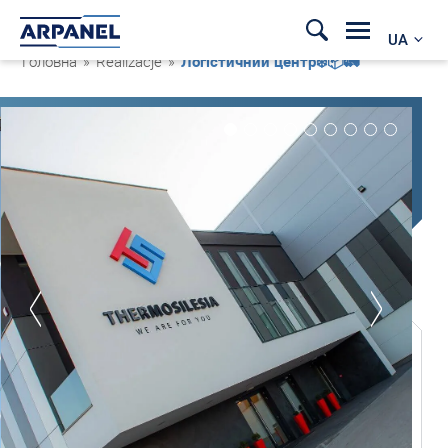
UA
Головна
»
Realizacje
»
Логістичний центр❄️📦🚛