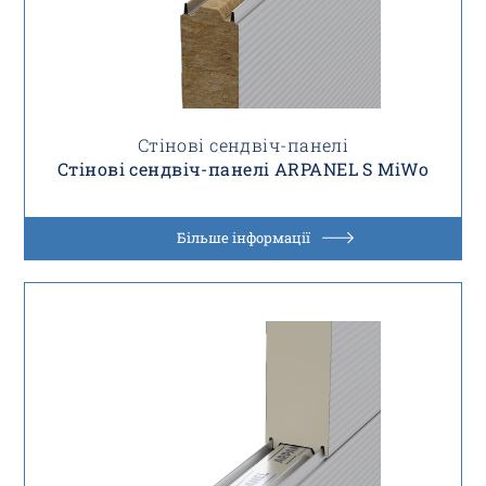
Стінові сендвіч-панелі
Стінові сендвіч-панелі ARPANEL S MiWo
Більше інформації