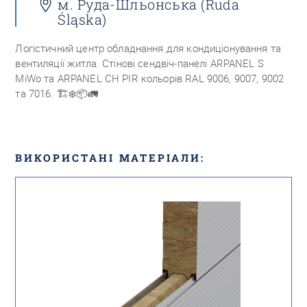
м. Руда-Шльонська (Ruda
Śląska)
Логістичний центр обладнання для кондиціонування та
вентиляції житла. Стінові сендвіч-панелі ARPANEL S
MiWo та ARPANEL CH PIR кольорів RAL 9006, 9007, 9002
та 7016.
🏗❄️📦🚛
ВИКОРИСТАНІ МАТЕРІАЛИ: