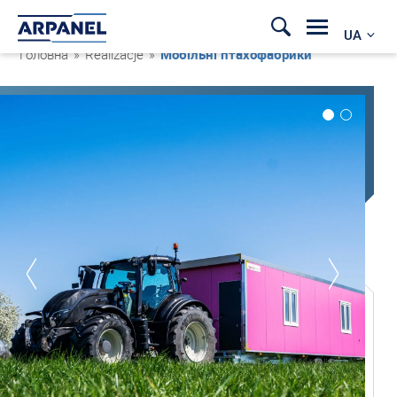
UA
Головна
»
Realizacje
»
Мобільні птахофабрики