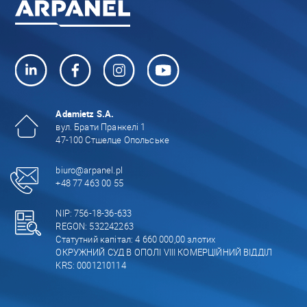
Adamietz S.A.
вул. Брати Пранкелі 1
47-100 Стшелце Опольське
biuro@arpanel.pl
+48 77 463 00 55
NIP: 756-18-36-633
REGON: 532242263
Статутний капітал: 4 660 000,00 злотих
ОКРУЖНИЙ СУД В ОПОЛІ VIII КОМЕРЦІЙНИЙ ВІДДІЛ
KRS: 0001210114