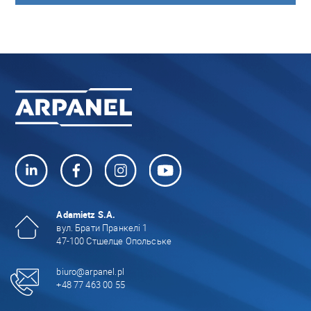
Adamietz S.A.
вул. Брати Пранкелі 1
47-100 Стшелце Опольське
biuro@arpanel.pl
+48 77 463 00 55