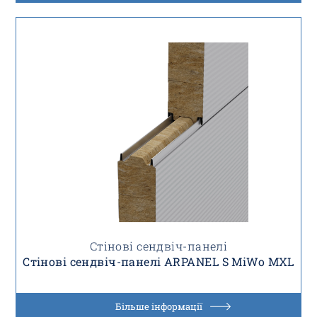
Стінові сендвіч-панелі
Стінові сендвіч-панелі ARPANEL S MiWo MXL
Більше інформації