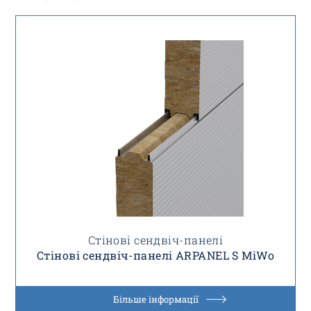
Стінові сендвіч-панелі
Стінові сендвіч-панелі ARPANEL S MiWo
Більше інформації