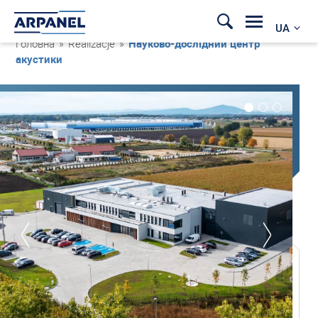
UA
Головна
»
Realizacje
»
Науково-дослідний центр
акустики