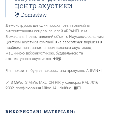
центр акустики
Domasław
Демонструємо ще один проєкт, реалізований із
використанням сендвіч-панелей ARPANEL в м.
Домаслав. Представлений об’єкт є Науково-дослідним
центром акустики компанії, яка забезпечує вирішення
проблем, пов’язаних із промисловою акустикою,
машинною віброакустикою, будівельною та
архітектурною акустикою.
🔊🔇
Для покриття будівлі використано продукцію ARPANEL:
📌
S MiWo, S MiWo MXL, CH PIR у кольорах RAL 7016,
9002, профілювання
Mikro 14 i лінійне.
⬛⬜
ВИКОРИСТАНІ МАТЕРІАЛИ: