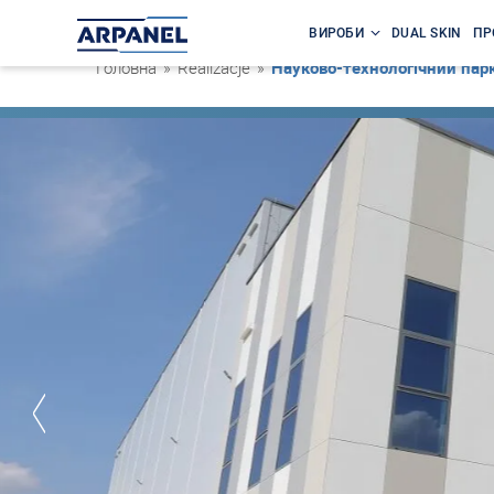
ВИРОБИ
DUAL SKIN
ПР
Головна
»
Realizacje
»
Науково-технологічний парк