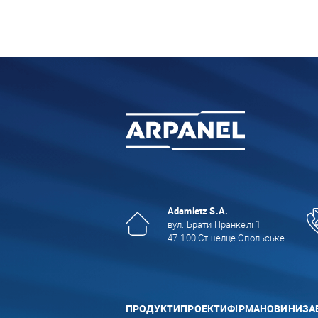
Adamietz S.A.
вул. Брати Пранкелі 1
47-100 Стшелце Опольське
ПРОДУКТИ
ПРОЕКТИ
ФІРМА
НОВИНИ
ЗА