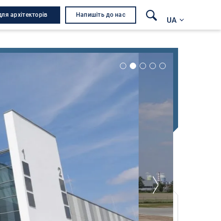
для архітекторів
Напишіть до нас
UA