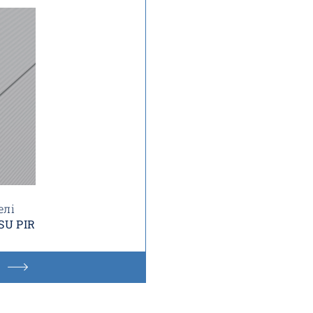
елі
SU PIR