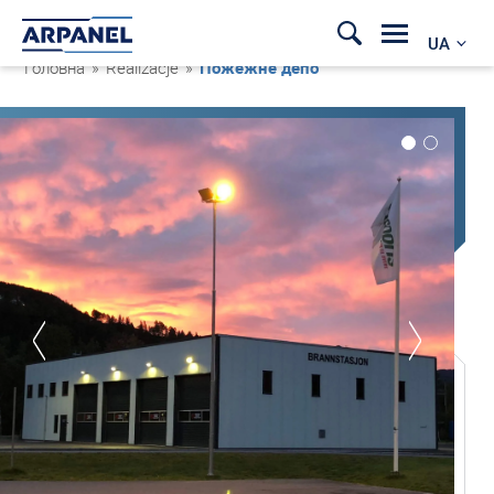
UA
Головна
»
Realizacje
»
Пожежне депо