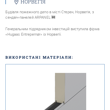
НОРВЕГІЯ
Будівля пожежного депо в місті Стерен, Норвегія, з
сендвіч-панелей ARPANEL
🚒
Генеральним підрядником інвестицій виступила фірма
«Hugaas Entrepernør» із Норвегії.
ВИКОРИСТАНІ МАТЕРІАЛИ: