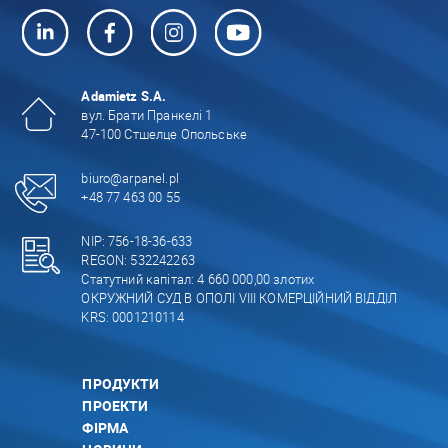
Adamietz S.A.
вул. Брати Пранкелі 1
47-100 Стшелце Опольське
biuro@arpanel.pl
+48 77 463 00 55
NIP: 756-18-36-633
REGON: 532242263
Статутний капітал: 4 660 000,00 злотих
ОКРУЖНИЙ СУД В ОПОЛІ VIII КОМЕРЦІЙНИЙ ВІДДІЛ
KRS: 0001210114
ПРОДУКТИ
ПРОЕКТИ
ФІРМА