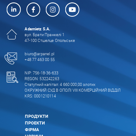
Adamietz S.A.
вул. Брати Пранкелі 1
47-100 Стшелце Опольське
biuro@arpanel.pl
+48 77 463 00 55
NIP: 756-18-36-633
REGON: 532242263
Статутний капітал: 4 660 000,00 злотих
ОКРУЖНИЙ СУД В ОПОЛІ VIII КОМЕРЦІЙНИЙ ВІДДІЛ
KRS: 0001210114
ПРОДУКТИ
ПРОЕКТИ
ФІРМА