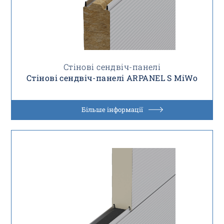
Стінові сендвіч-панелі
Стінові сендвіч-панелі ARPANEL S MiWo
Більше інформації