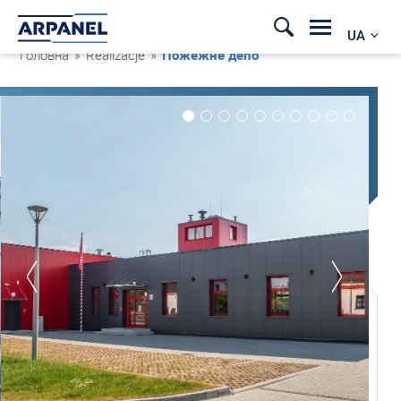
UA
Головна
»
Realizacje
»
Пожежне депо