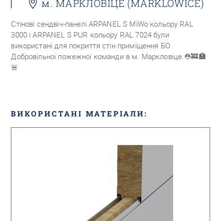
м. МАРКЛОВІЦЕ (MARKLOWICE)
Стінові сендвіч-панелі ARPANEL S MiWo кольору RAL
3000 і ARPANEL S PUR кольору RAL 7024 були
використані для покриття стін приміщення БО
Добровільної пожежної команди в м. Маркловіце.
⛑🚒🏣
🚨
ВИКОРИСТАНІ МАТЕРІАЛИ: