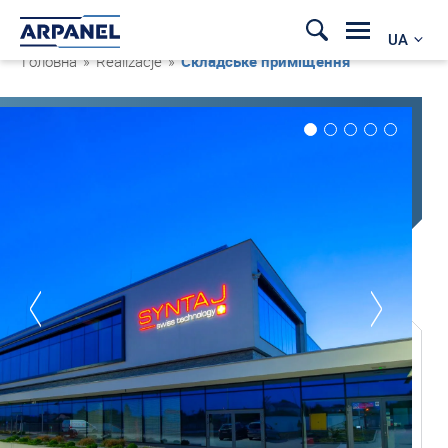
UA
Головна
»
Realizacje
»
Складське приміщення