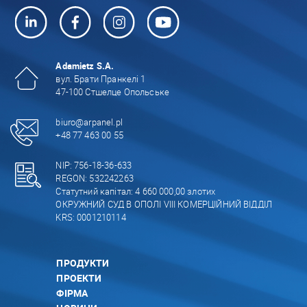
Adamietz S.A.
вул. Брати Пранкелі 1
47-100 Стшелце Опольське
biuro@arpanel.pl
+48 77 463 00 55
NIP: 756-18-36-633
REGON: 532242263
Статутний капітал: 4 660 000,00 злотих
ОКРУЖНИЙ СУД В ОПОЛІ VIII КОМЕРЦІЙНИЙ ВІДДІЛ
KRS: 0001210114
ПРОДУКТИ
ПРОЕКТИ
ФІРМА