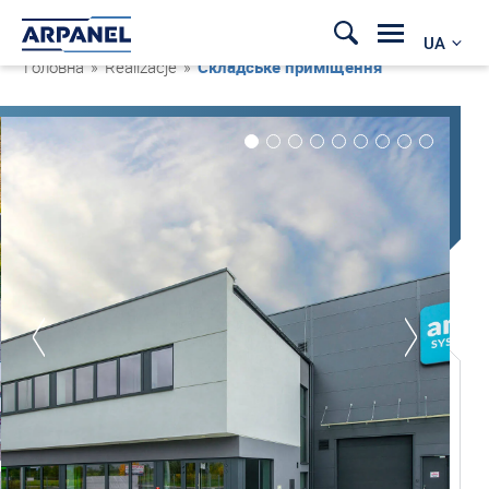
UA
Головна
»
Realizacje
»
Складське приміщення