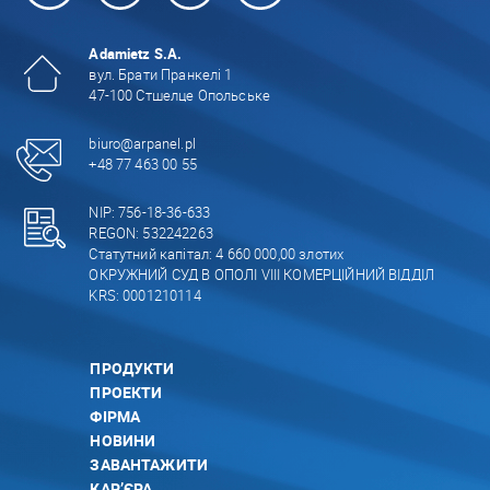
Adamietz S.A.
вул. Брати Пранкелі 1
47-100 Стшелце Опольське
biuro@arpanel.pl
+48 77 463 00 55
NIP: 756-18-36-633
REGON: 532242263
Статутний капітал: 4 660 000,00 злотих
ОКРУЖНИЙ СУД В ОПОЛІ VIII КОМЕРЦІЙНИЙ ВІДДІЛ
KRS: 0001210114
ПРОДУКТИ
ПРОЕКТИ
ФІРМА
НОВИНИ
ЗАВАНТАЖИТИ
КАР’ЄРА