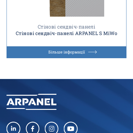
Стінові сендвіч-панелі
Стінові сендвіч-панелі ARPANEL S MiWo
Більше інформації