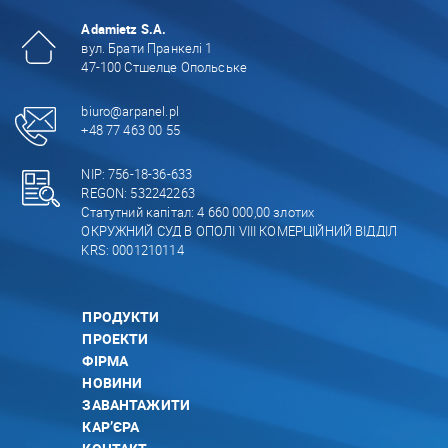
Adamietz S.A.
вул. Брати Пранкелі 1
47-100 Стшелце Опольське
biuro@arpanel.pl
+48 77 463 00 55
NIP: 756-18-36-633
REGON: 532242263
Статутний капітал: 4 660 000,00 злотих
ОКРУЖНИЙ СУД В ОПОЛІ VIII КОМЕРЦІЙНИЙ ВІДДІЛ
KRS: 0001210114
ПРОДУКТИ
ПРОЕКТИ
ФІРМА
НОВИНИ
ЗАВАНТАЖИТИ
КАР’ЄРА