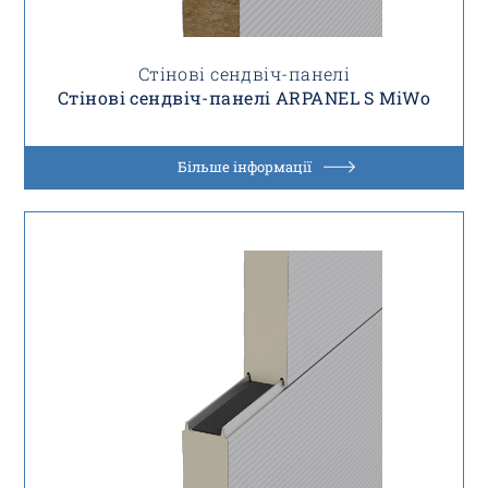
Стінові сендвіч-панелі
Стінові сендвіч-панелі ARPANEL S MiWo
Більше інформації