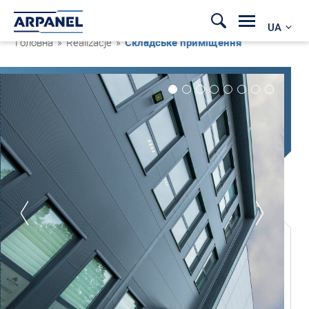
UA
Головна
»
Realizacje
»
Складське приміщення