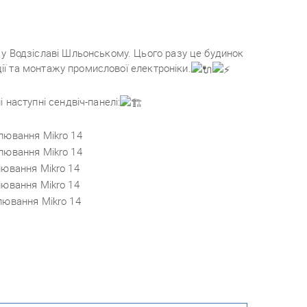
 Водзіславі Шльонському. Цього разу це будинок
ції та монтажу промислової електроніки.
наступні сендвіч-панелі:
лювання Mikro 14
лювання Mikro 14
лювання Mikro 14
лювання Mikro 14
лювання Mikro 14