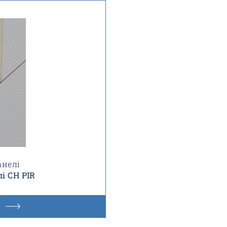
анелі
і CH PIR