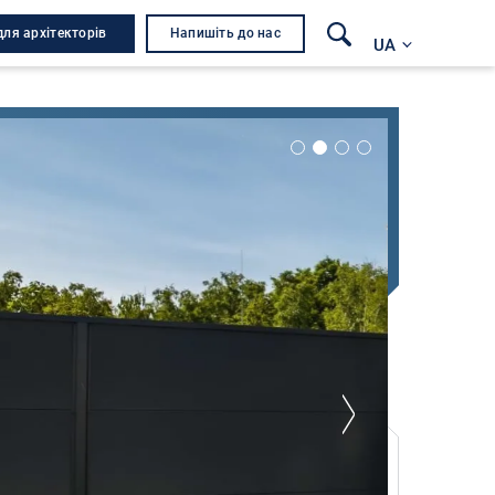
для архітекторів
Напишіть до нас
UA