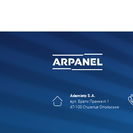
Adamietz S.A.
вул. Брати Пранкелі 1
47-100 Стшелце Опольське