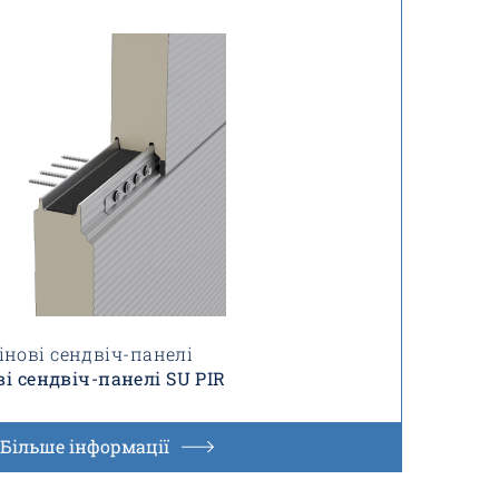
інові сендвіч-панелі
ві сендвіч-панелі SU PIR
Більше інформації