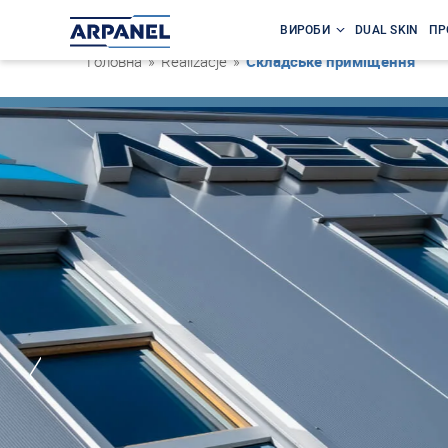
ВИРОБИ
DUAL SKIN
ПР
Головна
»
Realizacje
»
Складське приміщення