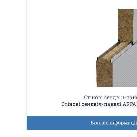
Стінові сендвіч-пан
Стінові сендвіч-панелі ARP
Більше інформації