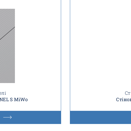
елі
Ст
ANEL S MiWo
Стіно