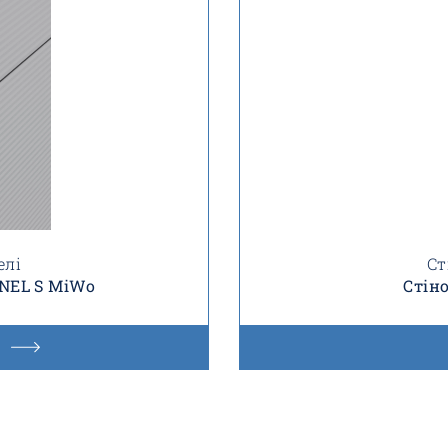
елі
Ст
ANEL S MiWo
Стіно