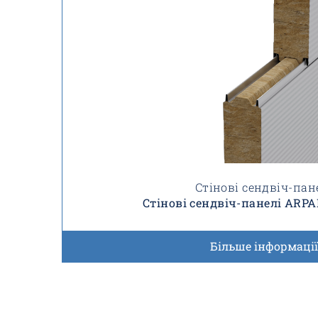
Стінові сендвіч-пан
Стінові сендвіч-панелі ARP
Більше інформації