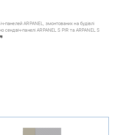
іч-панелей ARPANEL, змонтованих на будівлі
но сендвіч-панелі ARPANEL S PIR та ARPANEL S
🚛