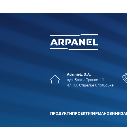
Adamietz S.A.
вул. Брати Пранкелі 1
47-100 Стшелце Опольське
ПРОДУКТИ
ПРОЕКТИ
ФІРМА
НОВИНИ
ЗА