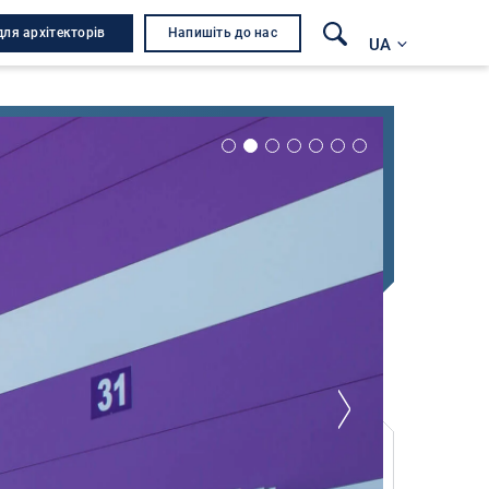
для архітекторів
Напишіть до нас
UA