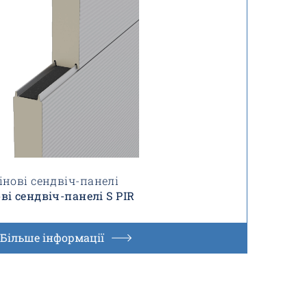
інові сендвіч-панелі
ві сендвіч-панелі S PIR
Більше інформації