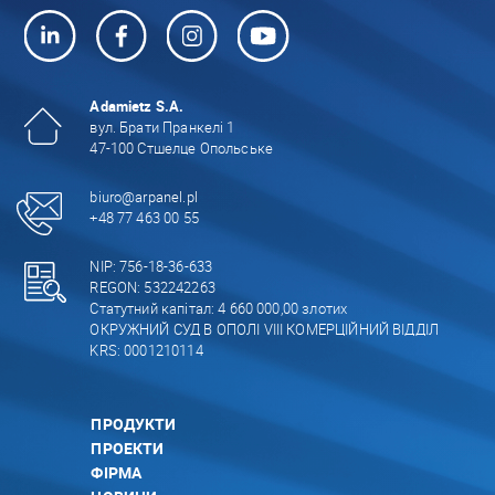
Adamietz S.A.
вул. Брати Пранкелі 1
47-100 Стшелце Опольське
biuro@arpanel.pl
+48 77 463 00 55
NIP: 756-18-36-633
REGON: 532242263
Статутний капітал: 4 660 000,00 злотих
ОКРУЖНИЙ СУД В ОПОЛІ VIII КОМЕРЦІЙНИЙ ВІДДІЛ
KRS: 0001210114
ПРОДУКТИ
ПРОЕКТИ
ФІРМА