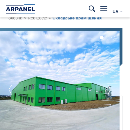
UA
Головна
»
Realizacje
»
Складське приміщення