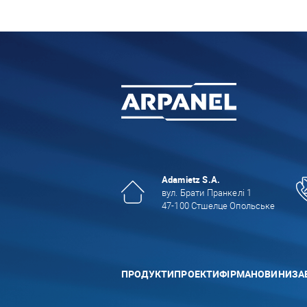
Adamietz S.A.
вул. Брати Пранкелі 1
47-100 Стшелце Опольське
ПРОДУКТИ
ПРОЕКТИ
ФІРМА
НОВИНИ
ЗА