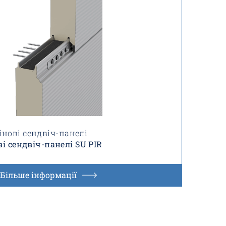
інові сендвіч-панелі
ві сендвіч-панелі SU PIR
Більше інформації