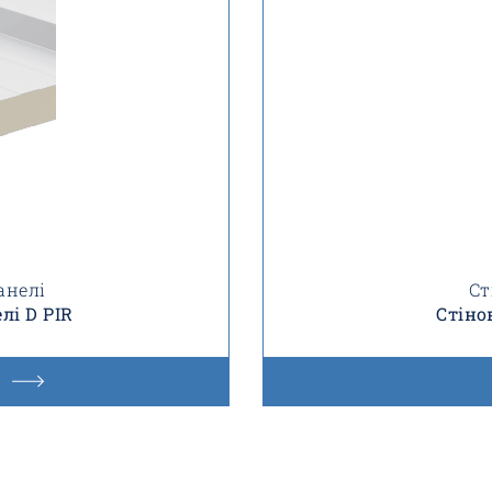
анелі
Ст
лі D PIR
Стіно