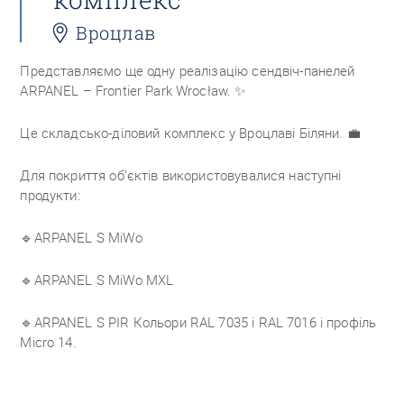
Вроцлав
Представляємо ще одну реалізацію сендвіч-панелей
ARPANEL – Frontier Park Wrocław.
✨
Це складсько-діловий комплекс у Вроцлаві Біляни.
💼
Для покриття об’єктів використовувалися наступні
продукти:
🔹ARPANEL S MiWo
🔹ARPANEL S MiWo MXL
🔹ARPANEL S PIR
Кольори RAL 7035 і RAL 7016 і профіль
Micro 14.