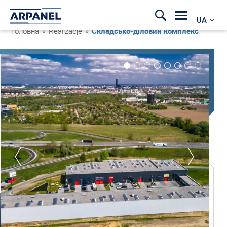
UA
Головна
»
Realizacje
»
Складсько-діловий комплекс