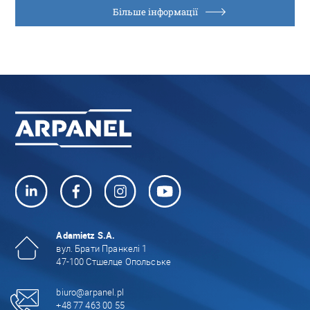
Більше інформації
Adamietz S.A.
вул. Брати Пранкелі 1
47-100 Стшелце Опольське
biuro@arpanel.pl
+48 77 463 00 55