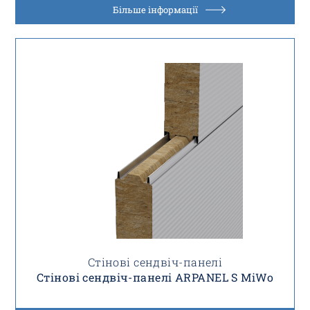
Більше інформації
Стінові сендвіч-панелі
Стінові сендвіч-панелі ARPANEL S MiWo