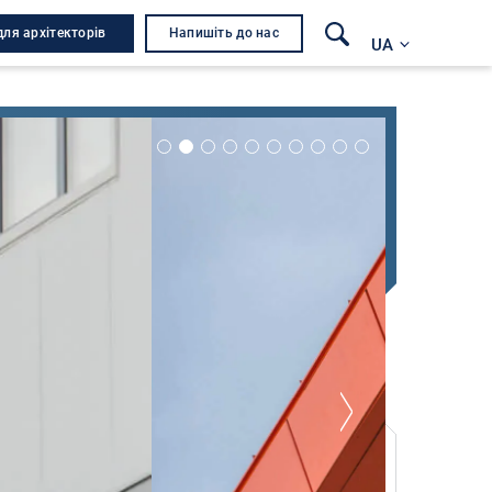
для архітекторів
Напишіть до нас
UA