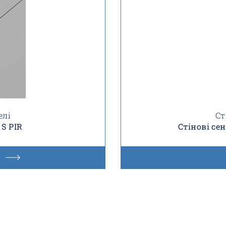
елі
Ст
 S PIR
Стінові се