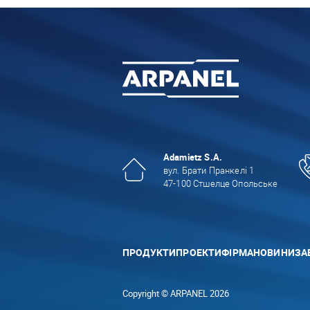
Adamietz S.A.
вул. Брати Пранкелі 1
47-100 Стшелце Опольське
ПРОДУКТИ
ПРОЕКТИ
ФІРМА
НОВИНИ
ЗА
Copyright © ARPANEL 2026