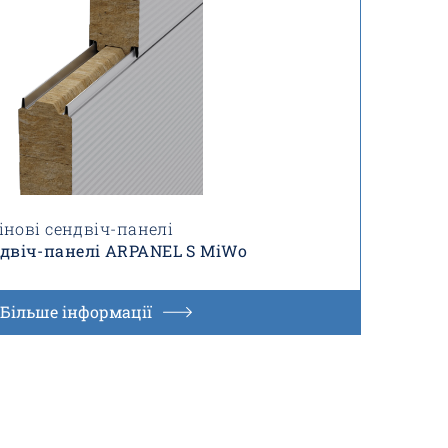
інові сендвіч-панелі
ндвіч-панелі ARPANEL S MiWo
Більше інформації