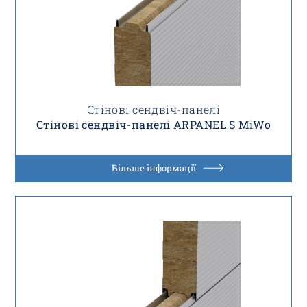
Стінові сендвіч-панелі
Стінові сендвіч-панелі ARPANEL S MiWo
Більше інформації