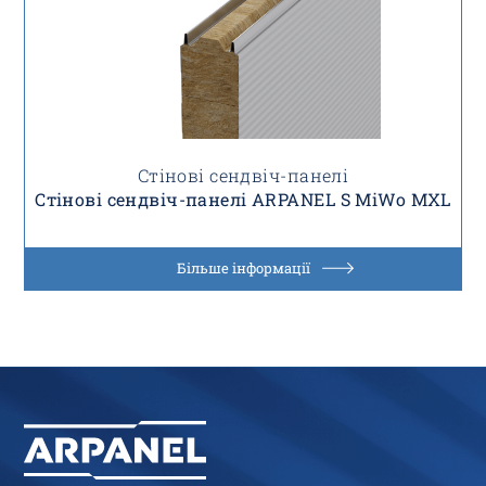
Стінові сендвіч-панелі
Стінові сендвіч-панелі ARPANEL S MiWo MXL
Більше інформації