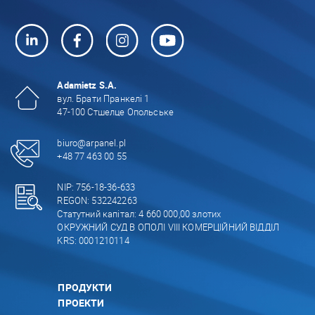
Adamietz S.A.
вул. Брати Пранкелі 1
47-100 Стшелце Опольське
biuro@arpanel.pl
+48 77 463 00 55
NIP: 756-18-36-633
REGON: 532242263
Статутний капітал: 4 660 000,00 злотих
ОКРУЖНИЙ СУД В ОПОЛІ VIII КОМЕРЦІЙНИЙ ВІДДІЛ
KRS: 0001210114
ПРОДУКТИ
ПРОЕКТИ