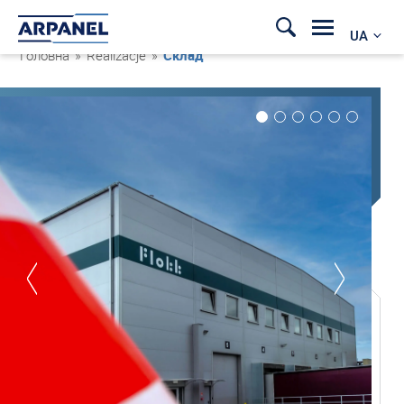
UA
Головна
»
Realizacje
»
Склад