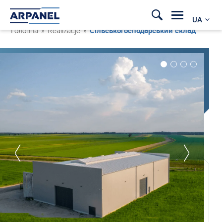
UA
Головна
»
Realizacje
»
Сільськогосподарський склад