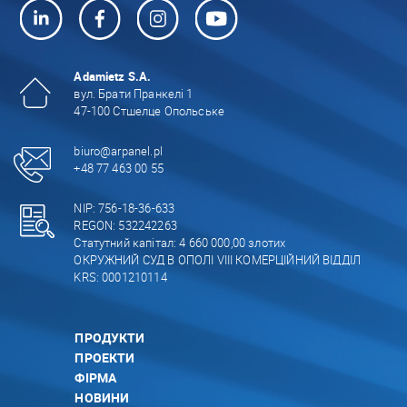
Adamietz S.A.
вул. Брати Пранкелі 1
47-100 Стшелце Опольське
biuro@arpanel.pl
+48 77 463 00 55
NIP: 756-18-36-633
REGON: 532242263
Статутний капітал: 4 660 000,00 злотих
ОКРУЖНИЙ СУД В ОПОЛІ VIII КОМЕРЦІЙНИЙ ВІДДІЛ
KRS: 0001210114
ПРОДУКТИ
ПРОЕКТИ
ФІРМА
НОВИНИ