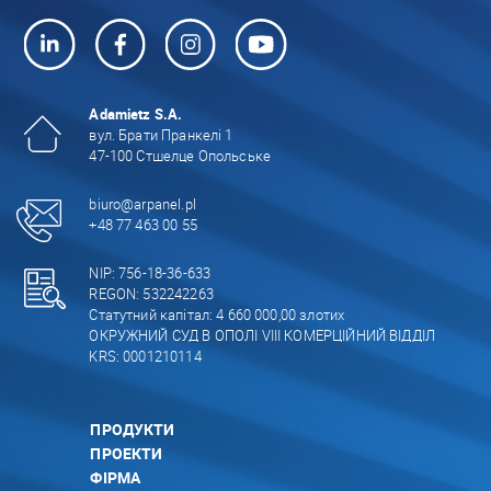
Adamietz S.A.
вул. Брати Пранкелі 1
47-100 Стшелце Опольське
biuro@arpanel.pl
+48 77 463 00 55
NIP: 756-18-36-633
REGON: 532242263
Статутний капітал: 4 660 000,00 злотих
ОКРУЖНИЙ СУД В ОПОЛІ VIII КОМЕРЦІЙНИЙ ВІДДІЛ
KRS: 0001210114
ПРОДУКТИ
ПРОЕКТИ
ФІРМА