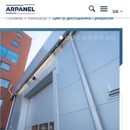
UA
Головна
»
Realizacje
»
Центр досліджень і розробок