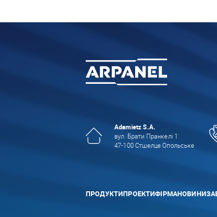
Adamietz S.A.
вул. Брати Пранкелі 1
47-100 Стшелце Опольське
ПРОДУКТИ
ПРОЕКТИ
ФІРМА
НОВИНИ
ЗА