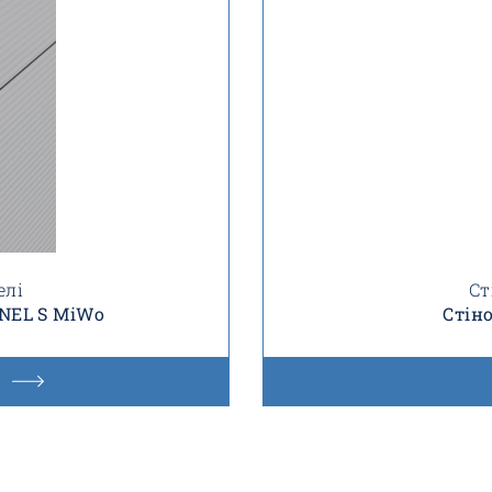
елі
Ст
ANEL S MiWo
Стіно