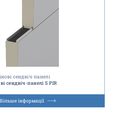
інові сендвіч-панелі
ві сендвіч-панелі S PIR
Більше інформації