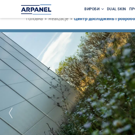
ВИРОБИ
DUAL SKIN
ПР
Головна
»
Realizacje
»
Центр досліджень і розроб