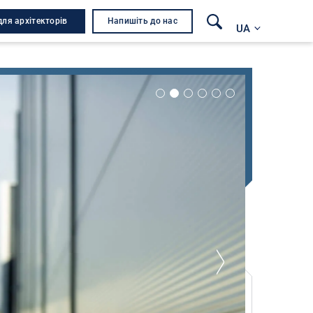
для архітекторів
Напишіть до нас
UA