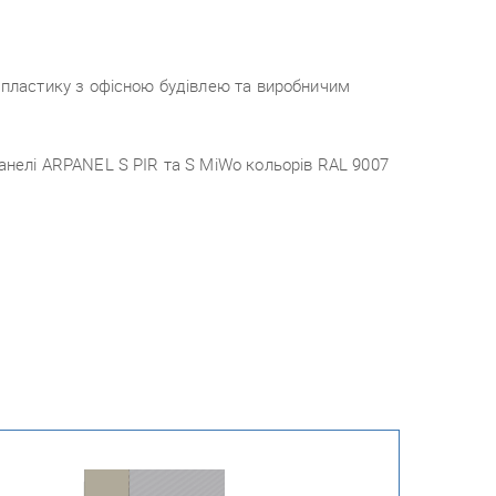
 пластику з офісною будівлею та виробничим
анелі ARPANEL S PIR та S MiWo кольорів RAL 9007