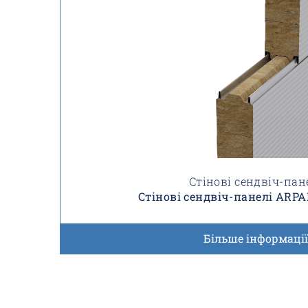
Стінові сендвіч-пан
Стінові сендвіч-панелі ARP
Більше інформації