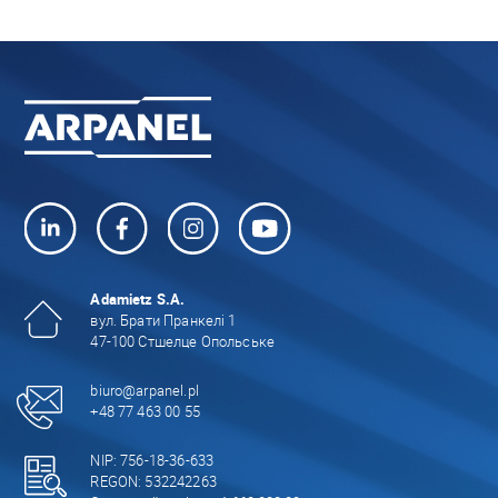
Adamietz S.A.
вул. Брати Пранкелі 1
47-100 Стшелце Опольське
biuro@arpanel.pl
+48 77 463 00 55
NIP: 756-18-36-633
REGON: 532242263