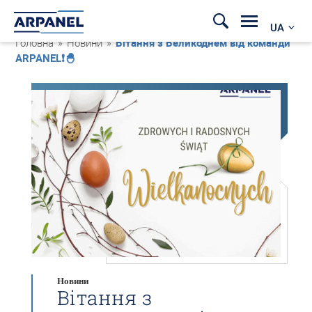
UA
Головна
»
Новини
»
Вітання з Великоднем від команди
ARPANEL❗🐣
Новини
Вітання з