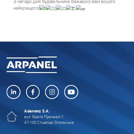
З нагоди Дня будівельника бажаємо Вам всього
найкращого!
Adamietz S.A.
вул. Брати Пранкелі 1
47-100 Стшелце Опольське