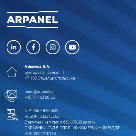
Adamietz S.A.
вул. Брати Пранкелі 1
47-100 Стшелце Опольське
biuro@arpanel.pl
+48 77 463 00 55
NIP: 756-18-36-633
REGON: 532242263
Статутний капітал: 4 660 000,00 злотих
ОКРУЖНИЙ СУД В ОПОЛІ VIII КОМЕРЦІЙНИЙ ВІДДІЛ
KRS: 0001210114