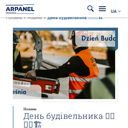
UA
Головна
»
Новини
»
День будівельника 👷‍♂️👷‍♀️🏗
Новини
День будівельника 👷‍♂️
👷‍♀️🏗