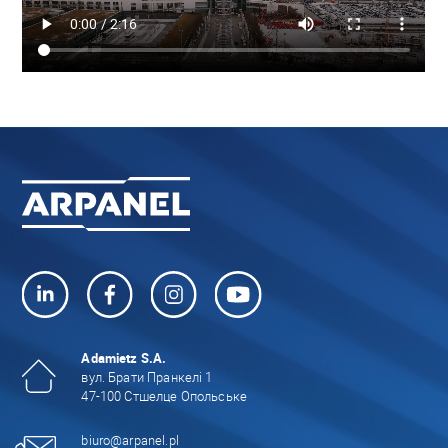
Adamietz S.A.
вул. Брати Пранкелі 1
47-100 Стшелце Опольське
biuro@arpanel.pl