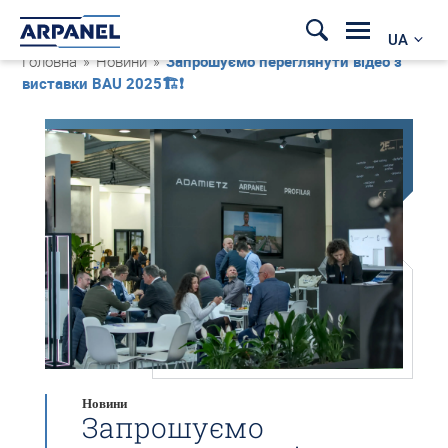
UA
Головна
»
Новини
»
Запрошуємо переглянути відео з
виставки BAU 2025🏗❗
Новини
Запрошуємо