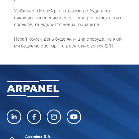
Увійдемо в Новий рік готовими до будь-яких
викликів, сповненими енергії для реалізації нових
проектів, та відкриття нових горизонтів.
Нехай кожен день буде як міцна споруда, на якій
ми будуємо свої мрії та досягаємо успіху!💪🏗️
Adamietz S.A.