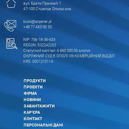
вул. Брати Пранкелі 1
47-100 Стшелце Опольське
biuro@arpanel.pl
+48 77 463 00 55
NIP: 756-18-36-633
REGON: 532242263
Статутний капітал: 4 660 000,00 злотих
ОКРУЖНИЙ СУД В ОПОЛІ VIII КОМЕРЦІЙНИЙ ВІДДІЛ
KRS: 0001210114
ПРОДУКТИ
ПРОЕКТИ
ФІРМА
НОВИНИ
ЗАВАНТАЖИТИ
КАР’ЄРА
КОНТАКТ
ПЕРСОНАЛЬНІ ДАНІ