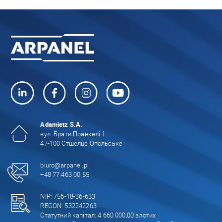
Adamietz S.A.
вул. Брати Пранкелі 1
47-100 Стшелце Опольське
biuro@arpanel.pl
+48 77 463 00 55
NIP: 756-18-36-633
REGON: 532242263
Статутний капітал: 4 660 000,00 злотих