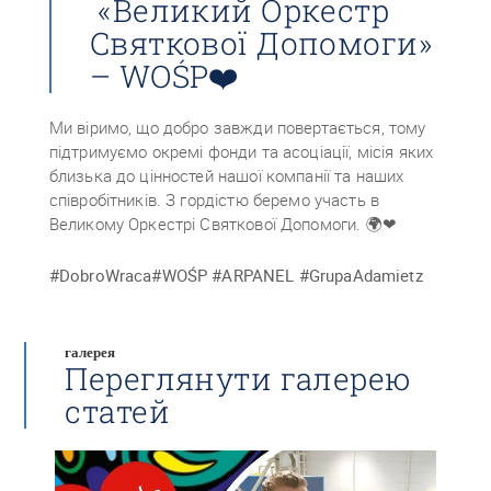
«Великий Оркестр
Святкової Допомоги»
– WOŚP❤️
Ми віримо, що добро завжди повертається, тому
підтримуємо окремі фонди та асоціації, місія яких
близька до цінностей нашої компанії та наших
співробітників. З гордістю беремо участь в
Великому Оркестрі Святкової Допомоги
. 🌍❤
#DobroWraca#WOŚP #ARPANEL #GrupaAdamietz
галерея
Переглянути галерею
статей