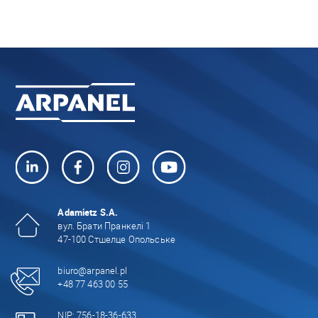
Adamietz S.A.
вул. Брати Пранкелі 1
47-100 Стшелце Опольське
biuro@arpanel.pl
+48 77 463 00 55
NIP: 756-18-36-633