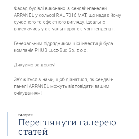
Фасад будівлі виконано із сендвіч-панелей
ARPANEL у кольорі RAL 7016 MAT, що надає йому
сучасного та ефектного вигляду, ідеально
вписуючись у актуальні архітектурні тенденції.
Генеральним підрядником цієї інвестиції була
компанія PHUB Łucz-Bud Sp. z o.o.
Дякуємо за довіру!
Зв’яжіться з нами, щоб дізнатися, як сендвіч-
панелі ARPANEL можуть відповідати вашим
очікуванням!
галерея
Переглянути галерею
статей