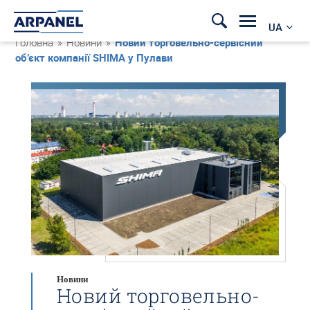
UA
Головна
»
Новини
»
Новий торговельно-сервісний
об’єкт компанії SHIMA у Пулави
Новини
Новий торговельно-