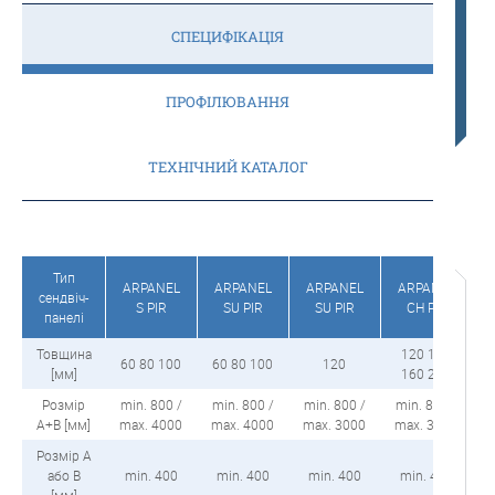
СПЕЦИФІКАЦІЯ
ПРОФІЛЮВАННЯ
ТЕХНІЧНИЙ КАТАЛОГ
Тип
ARPANEL
ARPANEL
ARPANEL
ARPANEL
сендвіч-
S PIR
SU PIR
SU PIR
CH PIR
панелі
Товщина
120 140
60 80 100
60 80 100
120
[мм]
160 200
Розмір
min. 800 /
min. 800 /
min. 800 /
min. 800 /
A+B [мм]
max. 4000
max. 4000
max. 3000
max. 3000
Розмір A
або B
min. 400
min. 400
min. 400
min. 400