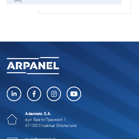
[мм]
Adamietz S.A.
вул. Брати Пранкелі 1
47-100 Стшелце Опольське
biuro@arpanel.pl