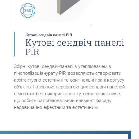
Kутові сендвіч панелі PIR
Kутові сендвіч панелі
PIR
Збірні кутові сендвіч-панелі з утеплювачем з
пінополіізоціанурату PIR дозволяють створювати
архітектурно естетичні та оригінальні грані корпусу
об’єктів. Головною перевагою цих сендвіч-панелей
є монтаж без використання кутових нащільників,
що робить оздоблювальний елемент фасаду
надзвичайно ефектним та естетичним.