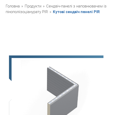
Головна
»
Продукти
»
Сендвіч-панелі з наповнювачем із
пінополіізоціанурату PIR
»
Kутові сендвіч панелі PIR