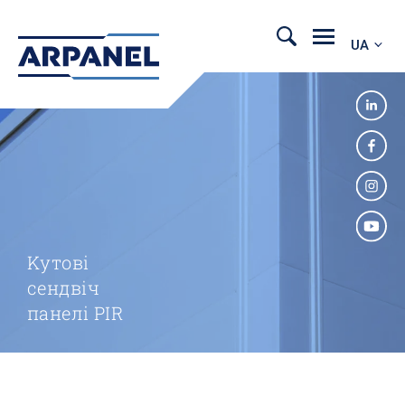
UA
Kутові
сендвіч
панелі PIR