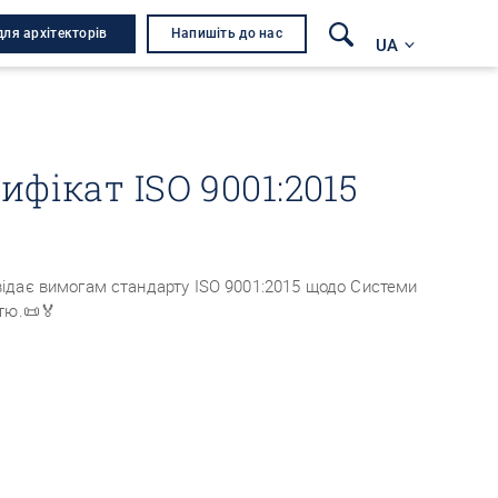
для архітекторів
Напишіть до нас
UA
ифікат ISO 9001:2015
ідає вимогам стандарту ISO 9001:2015 щодо Системи
тю.📜🏅