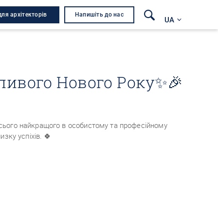
для архітекторів
Напишіть до нас
UA
ливого Нового Року✨🎉
ього найкращого в особистому та професійному
изку успіхів. 🍀