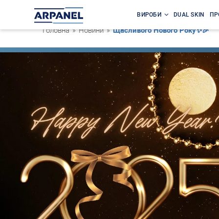
ВИРОБИ
DUAL SKIN
ПР
Головна
»
Новини
»
Щасливого Нового Року✨🎉