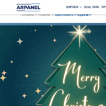
ВИРОБИ
DUAL SKIN
ПР
Головна
»
Новини
»
Щасливого Різдва🎄⭐