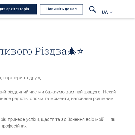
для архітекторів
Напишіть до нас
UA
ивого Різдва🎄⭐
, партнери та друзі,
вий різдвяний час ми бажаємо вам найкращого. Нехай
инесе радість, спокій та моменти, наповнені родинним
рік принесе успіхи, щастя та здійснення всіх мрій — як
і професійних.