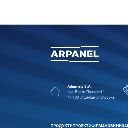
Adamietz S.A.
вул. Брати Пранкелі 1
47-100 Стшелце Опольське
ПРОДУКТИ
ПРОЕКТИ
ФІРМА
НОВИНИ
ЗА