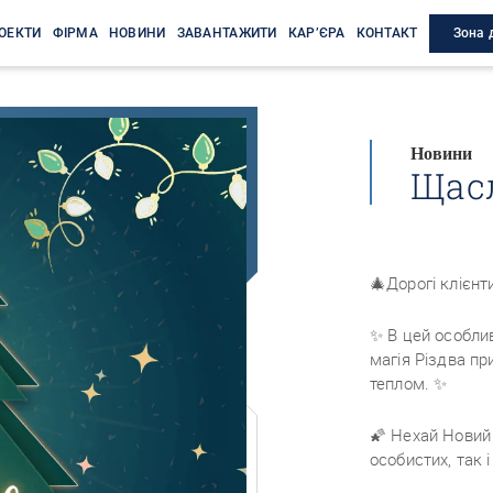
Зона 
ОЕКТИ
ФІРМА
НОВИНИ
ЗАВАНТАЖИТИ
КАР’ЄРА
КОНТАКТ
Новини
Щасл
🎄Дорогі клієнти
✨ В цей особли
магія Різдва пр
теплом. ✨
🌠 Нехай Новий 
особистих, так 