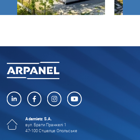
Adamietz S.A.
вул. Брати Пранкелі 1
47-100 Стшелце Опольське