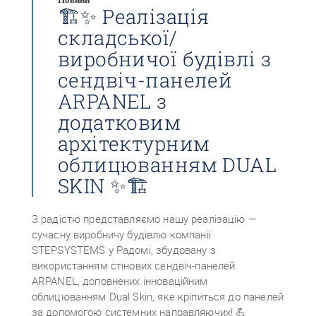
🏗️✨ Реалізація
складської/
виробничої будівлі з
сендвіч-панелей
ARPANEL з
додатковим
архітектурним
облицюванням DUAL
SKIN ✨🏗️
З радістю представляємо нашу реалізацію —
сучасну виробничу будівлю компанії
STEPSYSTEMS у Радомі, збудовану з
використанням стінових сендвіч-панелей
ARPANEL, доповнених інноваційним
облицюванням Dual Skin, яке кріпиться до панелей
за допомогою системних направляючих! 💪