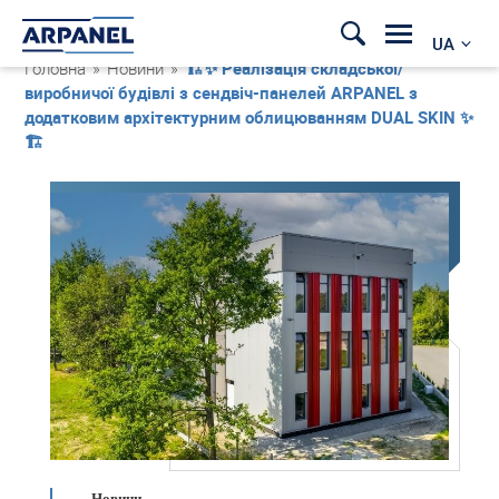
UA
Головна
»
Новини
»
🏗️✨ Реалізація складської/
виробничої будівлі з сендвіч-панелей ARPANEL з
додатковим архітектурним облицюванням DUAL SKIN ✨
🏗️
Новини