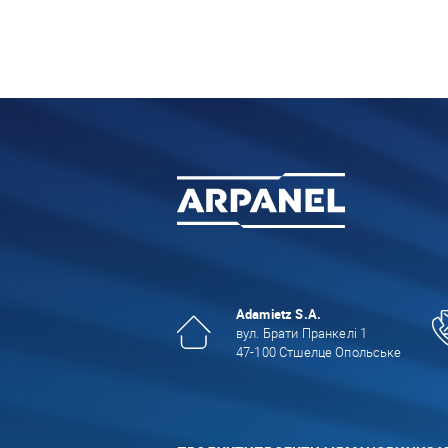
Adamietz S.A.
вул. Брати Пранкелі 1
47-100 Стшелце Опольське